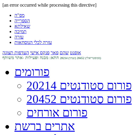
[an error occurred while processing this directive]
מפ"ה
הספרייה
שאילתא
תמיכה
עזרה
עזרה לכלי הנוסחאות
אופנט
שהם
פאר
פנקס אישי
העדפות תצוגה
אתר משותף
התא: מבנה ופעילות -
20452 (סמסטריאלי)
20214 (שנתי)
פורומים
פורום סטודנטים 20214
פורום סטודנטים 20452
פורום אורחים
אתרים ברשת